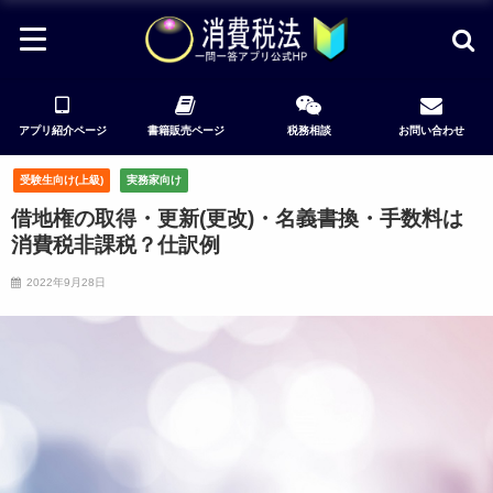
アプリ紹介ページ
書籍販売ページ
税務相談
お問い合わせ
受験生向け(上級)
実務家向け
借地権の取得・更新(更改)・名義書換・手数料は
消費税非課税？仕訳例
2022年9月28日