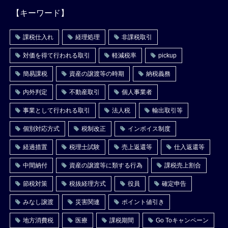
【キーワード】
課税仕入れ
経理処理
非課税取引
対価を得て行われる取引
軽減税率
pickup
簡易課税
資産の譲渡等の時期
納税義務
内外判定
不動産取引
個人事業者
事業として行われる取引
法人税
輸出取引等
個別対応方式
税制改正
インボイス制度
経過措置
税理士試験
売上返還等
仕入返還等
中間納付
資産の譲渡等に類する行為
課税売上割合
節税対策
税抜経理方式
役員
確定申告
みなし譲渡
災害関連
ポイント値引き
地方消費税
医療
課税期間
Go Toキャンペーン