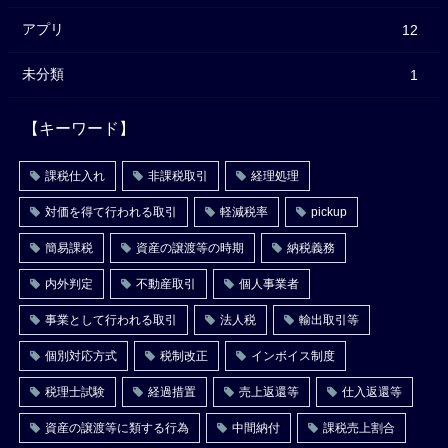
アプリ
12
未分類
1
【キーワード】
課税仕入れ
非課税取引
経理処理
対価を得て行われる取引
軽減税率
pickup
簡易課税
資産の譲渡等の時期
納税義務
内外判定
不動産取引
個人事業者
事業として行われる取引
法人税
輸出取引等
個別対応方式
税制改正
インボイス制度
税理士試験
経過措置
売上返還等
仕入返還等
資産の譲渡等に類する行為
中間納付
課税売上割合