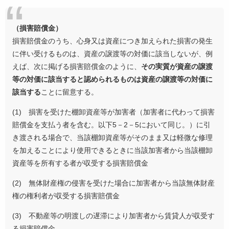
（損害賠償金）
損害賠償金のうち、心身又は資産につき加えられた損害の発生
に伴い受けるものは、資産の譲渡等の対価に該当しないが、例
えば、次に掲げる損害賠償金のように、
その実質が資産の譲渡
等の対価に該当すると認められるものは資産の譲渡等の対価に
該当する
ことに留意する。
(1) 損害を受けた棚卸資産等が加害者（加害者に代わって損害
賠償金を支払う者を含む。以下5－2－5において同じ。）に引
き渡される場合で、当該棚卸資産等がそのまま又は軽微な修理
を加えることにより使用できるときに当該加害者から当該棚卸
資産等を所有する者が収受する損害賠償金
(2) 無体財産権の侵害を受けた場合に加害者から当該無体財産
権の権利者が収受する損害賠償金
(3) 不動産等の明渡しの遅滞により加害者から賃貸人が収受す
る損害賠償金