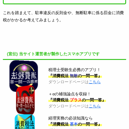
これを踏まえて、駐車違反の反則金や、無断駐車に係る罰金に消費
税がかかるか考えてみましょう。
(宣伝) 当サイト運営者が製作したスマホアプリです
税理士受験生必携のアプリ！
『消費税法
無敵
の一問一答』
ダウンロードページは
こちら
＋αの補強論点を収録！
『消費税法
プラス
の一問一答』
ダウンロードページは
こちら
経理実務の必須知識なら
『消費税法
基本
の一問一答』