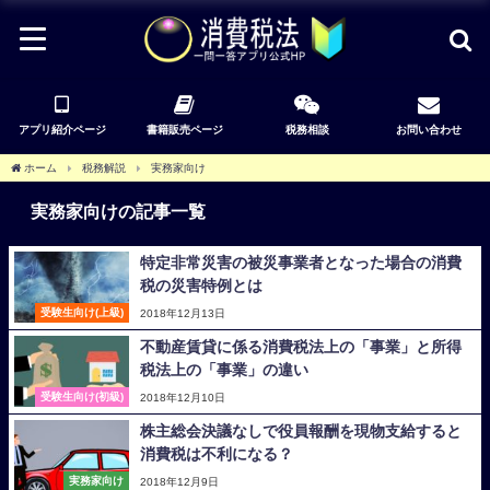
アプリ紹介ページ
書籍販売ページ
税務相談
お問い合わせ
ホーム
税務解説
実務家向け
実務家向けの記事一覧
特定非常災害の被災事業者となった場合の消費
税の災害特例とは
受験生向け(上級)
2018年12月13日
不動産賃貸に係る消費税法上の「事業」と所得
税法上の「事業」の違い
受験生向け(初級)
2018年12月10日
株主総会決議なしで役員報酬を現物支給すると
消費税は不利になる？
実務家向け
2018年12月9日