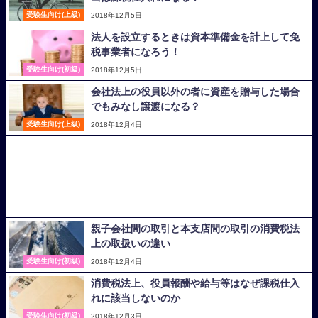
受験生向け(上級)
2018年12月5日
法人を設立するときは資本準備金を計上して免
税事業者になろう！
受験生向け(初級)
2018年12月5日
会社法上の役員以外の者に資産を贈与した場合
でもみなし譲渡になる？
受験生向け(上級)
2018年12月4日
親子会社間の取引と本支店間の取引の消費税法
上の取扱いの違い
受験生向け(初級)
2018年12月4日
消費税法上、役員報酬や給与等はなぜ課税仕入
れに該当しないのか
受験生向け(初級)
2018年12月3日