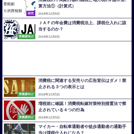
算方法①（計算式）
研究
2018年12月6日
ＪＡＦの年会費は消費税法上、課税仕入れに該
当するのか？
実務家向け
2018年12月6日
消費税に関連する安売りの広告宣伝はダメ！禁
止される３つの表示とは
実務家向け
2018年12月5日
増税前に確認！消費税転嫁対策特別措置法で禁
止されている４つの行為
実務家向け
2018年12月5日
マイカー・自転車通勤者や徒歩通勤者の通勤手
当は課税仕入れになる？