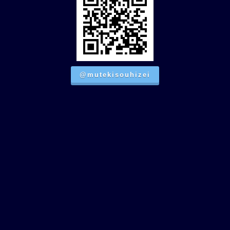
@mutekisouhizei