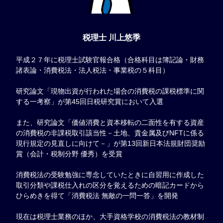
税理士 川上悠季
平成２７年に税理士試験官報合格（合格科目は簿記論・財務
諸表論・消費税法・法人税法・事業税の５科目）
研究論文「現物出資が行われた場合の消費税の課税標準に関
する一考察」が第45回日税研究賞において入選
また、研究論文「価値消費と資本移転の二面性を有する資産
の消費税の非課税取引該当性－土地、貴金属及びNFTに係る
現行規定の見直しに向けて－」が第13回新日本法規財団奨励
賞（会計・税制分野 優秀）を受賞
消費税法の受験勉強に専念していたときに自習用に作成した
取引分類や課税仕入れの区分を覚えるための暗記カードから
ひらめきを得て「消費税法 無敵の一問一答」を開発
現在は税理士業務のほか、大手資格学校の消費税法の教材制