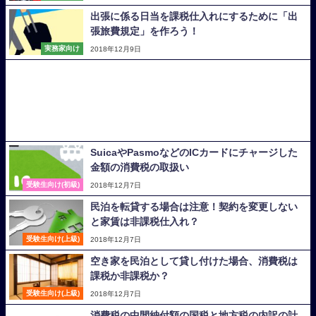
出張に係る日当を課税仕入れにするために「出
張旅費規定」を作ろう！
実務家向け
2018年12月9日
SuicaやPasmoなどのICカードにチャージした
金額の消費税の取扱い
受験生向け(初級)
2018年12月7日
民泊を転貸する場合は注意！契約を変更しない
と家賃は非課税仕入れ？
受験生向け(上級)
2018年12月7日
空き家を民泊として貸し付けた場合、消費税は
課税か非課税か？
受験生向け(上級)
2018年12月7日
消費税の中間納付額の国税と地方税の内訳の計