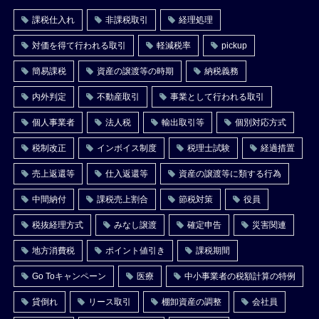
課税仕入れ
非課税取引
経理処理
対価を得て行われる取引
軽減税率
pickup
簡易課税
資産の譲渡等の時期
納税義務
内外判定
不動産取引
事業として行われる取引
個人事業者
法人税
輸出取引等
個別対応方式
税制改正
インボイス制度
税理士試験
経過措置
売上返還等
仕入返還等
資産の譲渡等に類する行為
中間納付
課税売上割合
節税対策
役員
税抜経理方式
みなし譲渡
確定申告
災害関連
地方消費税
ポイント値引き
課税期間
Go Toキャンペーン
医療
中小事業者の税額計算の特例
貸倒れ
リース取引
棚卸資産の調整
会社員