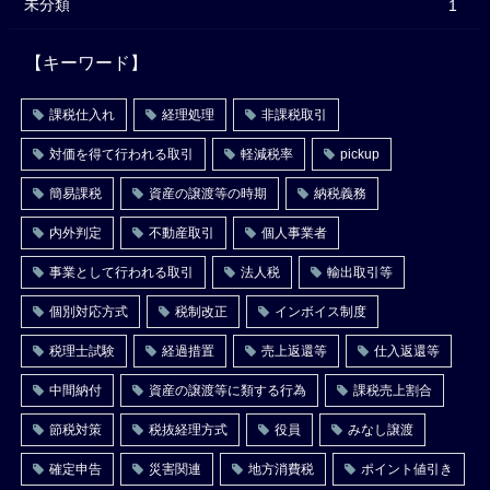
未分類
1
【キーワード】
課税仕入れ
経理処理
非課税取引
対価を得て行われる取引
軽減税率
pickup
簡易課税
資産の譲渡等の時期
納税義務
内外判定
不動産取引
個人事業者
事業として行われる取引
法人税
輸出取引等
個別対応方式
税制改正
インボイス制度
税理士試験
経過措置
売上返還等
仕入返還等
中間納付
資産の譲渡等に類する行為
課税売上割合
節税対策
税抜経理方式
役員
みなし譲渡
確定申告
災害関連
地方消費税
ポイント値引き