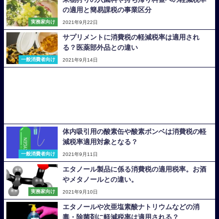
の適用と簡易課税の事業区分
実務家向け
2021年9月22日
サプリメントに消費税の軽減税率は適用され
る？医薬部外品との違い
一般消費者向け
2021年9月14日
体内吸引用の酸素缶や酸素ボンベは消費税の軽
減税率適用対象となる？
一般消費者向け
2021年9月11日
エタノール製品に係る消費税の適用税率。お酒
やメタノールとの違い。
実務家向け
2021年9月10日
エタノールや次亜塩素酸ナトリウムなどの消
毒・除菌剤に軽減税率は適用される？