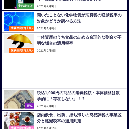
実務家向け
2021年9月9日
聞いたことない化学物質が消費税の軽減税率の
対象かどうか調べる方法
受験生向け(上級)
2021年9月8日
一体資産のうち食品の占める合理的な割合が不
明な場合の適用税率
受験生向け(上級)
2021年9月8日
税込1,000円の商品の消費税額・本体価格は数
学的に「存在しない」！？
研究
2021年9月8日
店内飲食、出前、持ち帰りの簡易課税の事業区
分と軽減税率の適用判定
受験生向け(初級)
2021年4月13日