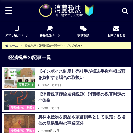
アプリ紹介ページ
書籍販売ページ
税務相談
お問い合わせ
ホーム
軽減税率 | 消費税法一問一答アプリ公式HP
軽減税率の記事一覧
【インボイス制度】売り手が振込手数料相当額
を負担する場合の取扱い
実務家向け
2023年10月12日
【消費税基礎論点解説③】消費税の課否判定の
全体像
受験生向け(初級)
2023年10月8日
農林水産物を廃品や家畜飼料として販売する場
合の簡易課税の事業区分
受験生向け(初級)
2022年9月27日