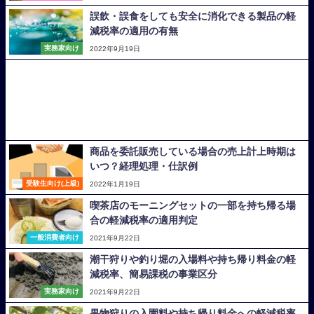
誤飲・誤食をしても安全に消化できる製品の軽
減税率の適用の有無
実務家向け
2022年9月19日
商品を委託販売している場合の売上計上時期は
いつ？経理処理・仕訳例
受験生向け(上級)
2022年1月19日
喫茶店のモーニングセットの一部を持ち帰る場
合の軽減税率の適用判定
一般消費者向け
2021年9月22日
潮干狩りや釣り堀の入場料や持ち帰り料金の軽
減税率、簡易課税の事業区分
実務家向け
2021年9月22日
果物狩りの入園料や持ち帰り料金への軽減税率